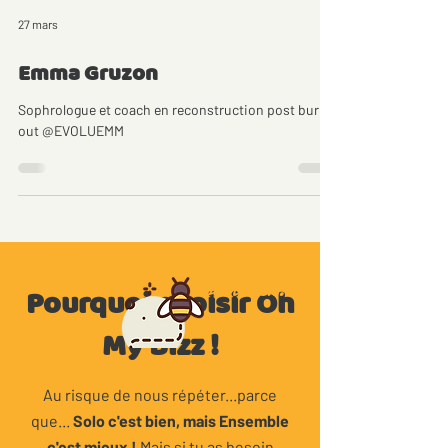
27 mars
Emma Gruzon
Sophrologue et coach en reconstruction post burn-
out @EVOLUEMM
Allez viens ! On est bien bien
bien bien...
Pourquoi choisir Oh
My Bizz !
Au risque de nous répéter...p
arce