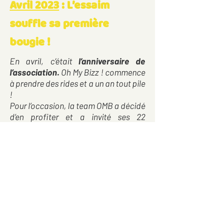
Avril 2023
: L’essaim
souffle sa première
bougie !
En avril, c’était
l’anniversaire de
l’association.
Oh My Bizz ! commence
à prendre des rides et a un an tout pile
!
Pour l’occasion, la team OMB a décidé
d’en profiter et a invité ses 22
membres du moment pour un
événement spécial anniversaire…
Oh My BizzDay !
le
Les membres se sont réunis dans la
très chouette salle de réunion de la
Ciutat. Un lieu qui respire le
développement local
(parfait, c’est