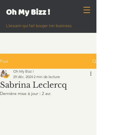
Oh My Bizz !
L'essaim qui fait bouger ton business
Post
Oh My Bizz !
29 déc. 2024
2 min de lecture
Sabrina Leclercq
Dernière mise à jour :
2 avr.