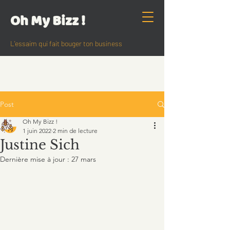
Oh My Bizz !
L'essaim qui fait bouger ton business
Post
Oh My Bizz !
1 juin 2022
2 min de lecture
Justine Sich
Dernière mise à jour :
27 mars