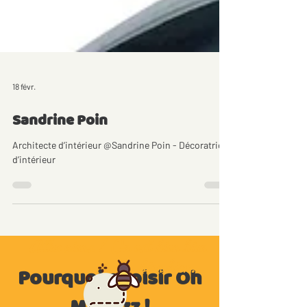
18 févr.
Sandrine Poin
Architecte d’intérieur @Sandrine Poin - Décoratrice
d’intérieur
Allez viens ! On est bien bien
bien bien...
Pourquoi choisir Oh