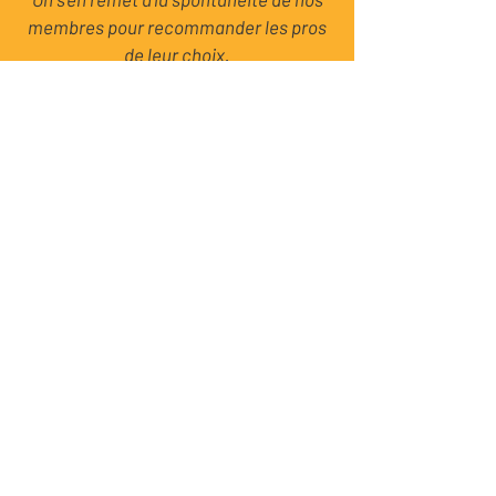
mais elles ne sont pas imposées.
On s'en remet à la spontanéité de nos
membres pour recommander les pros
de leur choix.
La vocation de l'association est de
partager les bonnes pratiques et les
problématiques, d'échanger sur les
activités des membres et de favoriser
l'entraide pour pérenniser les activités
respectives.
Un réseau avantageux
L'adhésion annuelle est à 180 €.
Ni plus, ni moins.