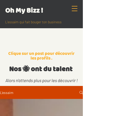
Oh My Bizz !
L'essaim qui fait bouger ton business
Clique
sur un post pour découvrir
les profils .
Nos 🐝 ont du talent
Alors n'attends plus pour les découvrir !
L'essaim