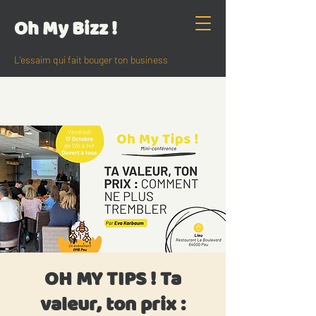
Oh My Bizz !
L'essaim qui fait bouger ton business
OH MY TIPS ! Ta
valeur, ton prix :