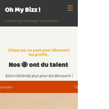
Oh My Bizz !
L'essaim qui fait bouger ton business
Clique
sur un post pour découvrir
les profils .
Nos 🐝 ont du talent
Alors n'attends plus pour les découvrir !
L'essaim