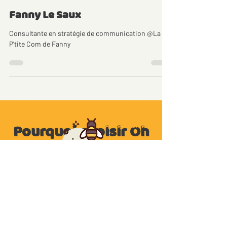
1 juin 2022
Fanny Le Saux
Consultante en stratégie de communication @La
P'tite Com de Fanny
Allez viens ! On est bien bien
bien bien...
Pourquoi choisir Oh
My Bizz !
Au risque de nous répéter...p
arce
que...
Solo c'est bien, mais Ensemble